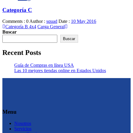
Categoría C
Comments : 0
Author :
squad
Date :
10 May 2016
Categoría B 4x4
Carga General
Buscar
Buscar
Recent Posts
Guía de Compras en línea USA
Las 10 mejores tiendas online en Estados Unidos
Menu
Nosotros
Servicios